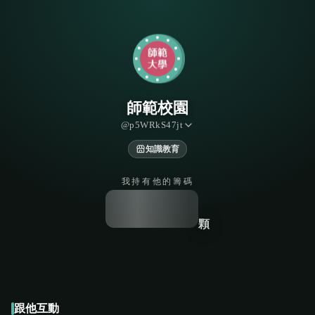
師範校園
@
p5WRkS47jt
知識教育
我持有他的籌碼
顆
跟他互動